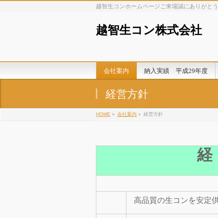
越智生コンホームページご来場誠にありがと
越智生コン株式会社
会社案内
納入実績 平成29年度
経営方針
HOME
»
会社案内
»
経営方針
経
高品質の生コンを安定