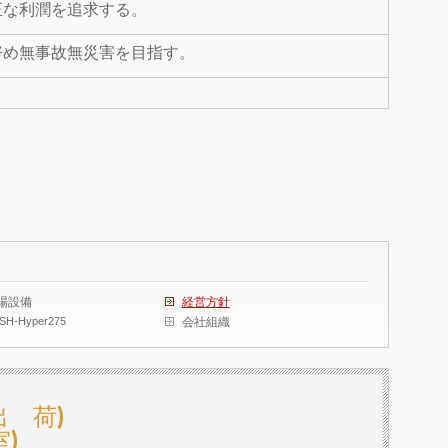
正な利潤を追求する。
努め無事故無災害を目指す。
場設備
経営方針
SH-Hyper275
会社組織
(出 荷)
室)