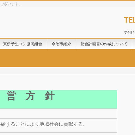
うございます。
TE
受付時間
東伊予生コン協同組合
今治市紹介
配合計画書の作成について
 営 方 針
供給することにより地域社会に貢献する。