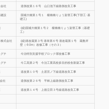
限会社
道側改第１６号 山口池下線路側改良工事
藤建設
国補大橋第１号１ 榎橋橋りょう架替工事(下部工･基
礎工)
淺
(繰)国補大橋第１号２ 榎橋橋りょう架替工事（基礎
工）
 株式会社
(繰)港改蔵第３号 港単第６号 港改蔵第１号 蔵敷岸
壁（-9.0m）改修工事（その３）
ニグチ
今治特別支援学校ブロック塀改修工事
ニグチ
今工高第２号 今治工業高校多目的校舎新築工事
進
道改第１０号 土居宮ノ下線道路改良工事
式会社
道側改第２６号 平林上線路側改良工事
旺
道改第１４号 上徳立田３号線道路改良工事