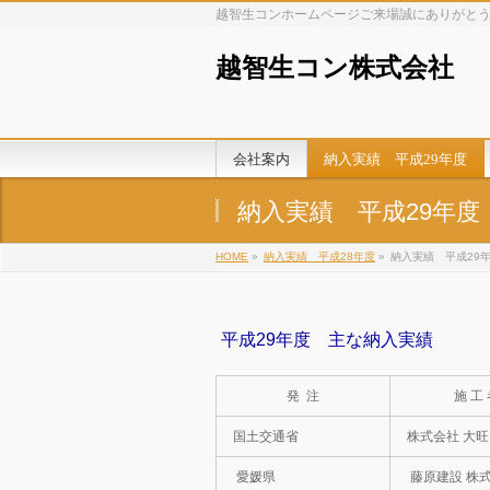
越智生コンホームページご来場誠にありがと
越智生コン株式会社
会社案内
納入実績 平成29年度
納入実績 平成29年度
HOME
»
納入実績 平成28年度
»
納入実績 平成29
平成29年度 主な納入実績
発 注
施 工
国土交通省
株式会社 大旺
愛媛県
藤原建設 株