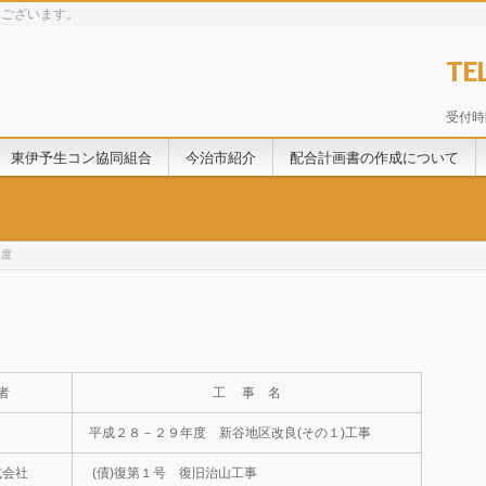
うございます。
TE
受付時間
東伊予生コン協同組合
今治市紹介
配合計画書の作成について
年度
 者
工 事 名
平成２８－２９年度 新谷地区改良(その１)工事
式会社
(債)復第１号 復旧治山工事