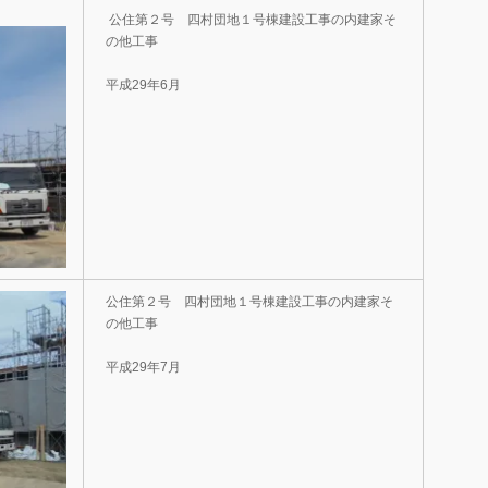
公住第２号 四村団地１号棟建設工事の内建家そ
の他工事
平成29年6月
公住第２号 四村団地１号棟建設工事の内建家そ
の他工事
平成29年7月