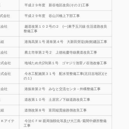
旺
平成２９年度 新谷地区改良(その２)工事
式会社
平成２９年度 谷山川橋上下部工事
式会社
越道改第１０２号の２ (一)東予玉川線 生活道路改良
整備工事
林組
港海高第１号 港単第４号 大新田突堤(南側)建設工事
式会社
農土市単第２号２ 上徳祐慶寺線農道改良工事
株式会社
地域ため犬(29)第１号 ゴマジリ池菅ノ谷池改修工事
株式会社
今水工配施第３１号 配水管整備工事(北日吉地区)(そ
の１)
限会社
港振単第２号 みなと交流センタ－外構整備工事
進
道改第１０号 土居宮ノ下線道路改良工事
水組
道側改第８号 富田縦貫線路側改良工事
ＨＫアイテ
今治ＣＦＭ 親局強靱化等及び大三島･菊間中継所整備
工事