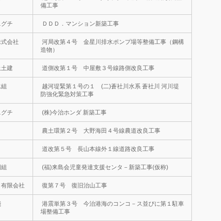
備工事
ニグチ
ＤＤＤ．マンション新築工事
株式会社
河局改第４号 金星川排水ポンプ場等整備工事（鋼構
造物）
上土建
道側改第１号 中屋敷３号線路側改良工事
水組
越河堤緊第１号の１ (二)蒼社川水系 蒼社川 河川堤
防強化緊急対策工事
ニグチ
(株)今治ホンダ 新築工事
農土環第２号 大野海田４号線農道改良工事
道改第５号 長山本線外１線道路改良工事
岡組
(福)来島会児童発達支援センタ－新築工事(仮称)
 有限会社
復第７号 復旧治山工事
淺
港震単第３号 今治港海のコンコ－ス並びに第１駐車
場整備工事