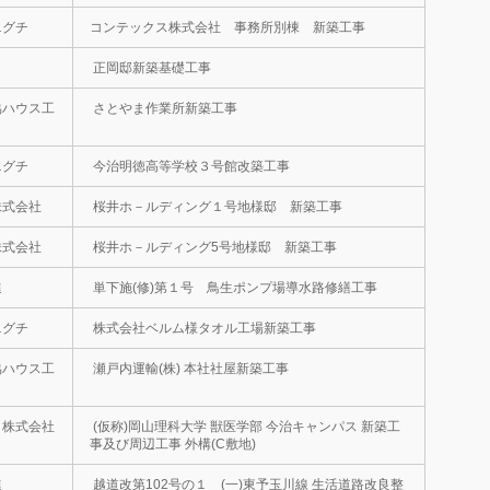
ニグチ
コンテックス株式会社 事務所別棟 新築工事
正岡邸新築基礎工事
協ハウス工
さとやま作業所新築工事
ニグチ
今治明徳高等学校３号館改築工事
株式会社
桜井ホ－ルディング１号地様邸 新築工事
株式会社
桜井ホ－ルディング5号地様邸 新築工事
進
単下施(修)第１号 鳥生ポンプ場導水路修繕工事
ニグチ
株式会社ベルム様タオル工場新築工事
協ハウス工
瀬戸内運輸(株) 本社社屋新築工事
 株式会社
(仮称)岡山理科大学 獣医学部 今治キャンパス 新築工
事及び周辺工事 外構(C敷地)
進
越道改第102号の１ (一)東予玉川線 生活道路改良整