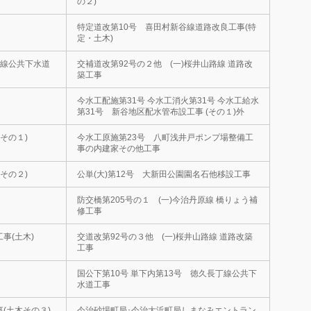
の２)
特定道改第10号 喜田村新谷線道路改良工事(特
定・土木)
場線公共下水道
交補道改第92号の２他 (一)桜井山路線 道路改
築工事
今水工配施第31号 今水工消火第31号 今水工給水
第31号 新谷地区配水管布設工事 (その１)外
(その１)
今水工原施第23号 八町浅井戸ポンプ場整備工
事の内建家その他工事
(その２)
公単(大)第12号 大新田公園園名石他移設工事
防交橋第205号の１ (一)今治丹原線 橋りょう補
修工事
事(土木)
交道改第92号の３他 (一)桜井山路線 道路改築
工事
国公下第10号 単下内第13号 徳久長丁線公共下
水道工事
(土木その３)
今治砂場町局･今治大浜町局しまなみエントラン