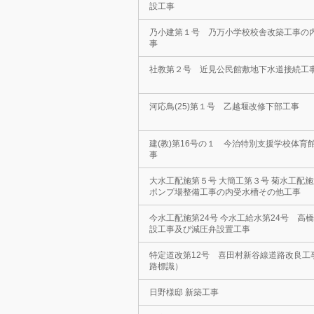
設工事
乃小建第１号 乃万小学校校舎改築工事の
事
社教第２号 近見公民館敷地下水道接続工
河応鳥(25)第１号 乙越堰改修下部工事
建(教)第16号の１ 今治特別支援学校体育
事
大水工配施第５号 大簡工第３号 菊水工配
ポンプ場整備工事の内受水槽その他工事
今水工配施第24号 今水工給水第24号 高
設工事及び減圧弁設置工事
特定道改第12号 喜田村新谷線道路改良工
路標識）
日野様邸 新築工事