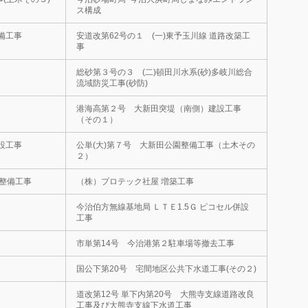
ス構成
備工事
安道改第62号の１ (一)東予玉川線 道路改築工
事
総砂第３号の３ (二)頓田川水系(砂)多岐川総合
流域防災工事(砂防)
港海高第２号 大新田突堤（南側）建設工事
（その１）
設工事
公単(大)第７号 大新田公園整備工事（土木その
２）
線整備工事
（株）プロテック社屋 増築工事
今治伯方無線基地局 ＬＴＥ1.5Ｇ ピコセル併設
工事
市単第14号 今治港第２駐車場等撤去工事
国公下第20号 宅間地区公共下水道工事(その２)
道改第12号 単下内第20号 大熊寺支線道路改良
工事及び大熊寺支線下水道工事