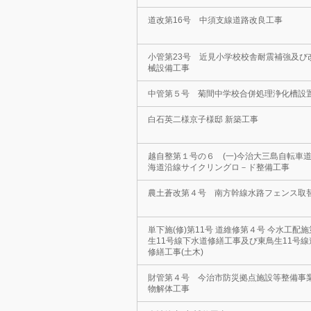
道改第16号 中須支線道路改良工事
小管第23号 近見小学校校舎耐震補強及び
械設備工事
中管第５号 菊間中学校合併処理浄化槽設
白石英二様京子様邸 新築工事
越自整第１号の６ (一)今治大三島自転車道
海道沿線サイクリングロ－ド整備工事
農土蒼改第４号 南方幹線水路フェンス取
単下施(修)第11号 道維修第４号 今水工配施
生11号線下水道修繕工事及び東鳥生11号
修繕工事(土木)
財管第４号 今治市防災拠点施設等整備事
物解体工事