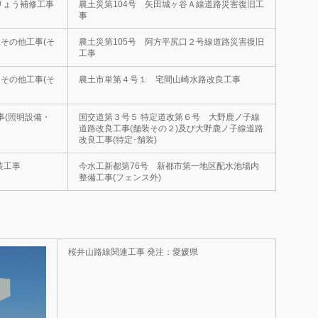
橋りょう補修工事
農土災第104号 矢田城ヶ谷Ａ線道路災害復旧工
事
その他工事(そ
農土災第105号 阿方平尻口２号線道路災害復旧
工事
その他工事(そ
農土市単第４号１ 宅間山崎水路改良工事
事(照明設備・
国交道第３号５ 特定道改第６号 大野鹿ノ子線
道路改良工事(舗装その２)及び大野鹿ノ子線道路
改良工事(特定･舗装)
装工事
今水工新都第76号 新都市第一地区配水池場内
整備工事(フェンス外)
桜井山路線関連工事 発注：愛媛県