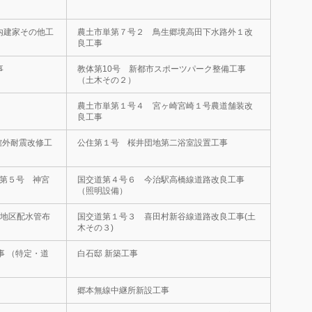
内建家その他工
農土市単第７号２ 鳥生郷境高田下水路外１改
良工事
事
教体第10号 新都市スポーツパーク整備工事
（土木その２）
農土市単第１号４ 宮ヶ崎宮崎１号農道舗装改
良工事
館外耐震改修工
公住第１号 桜井団地第二浴室設置工事
施第５号 神宮
国交道第４号６ 今治駅高橋線道路改良工事
（照明設備）
橋地区配水管布
国交道第１号３ 喜田村新谷線道路改良工事(土
木その３)
事 （特定・道
白石邸 新築工事
郷本無線中継所新設工事