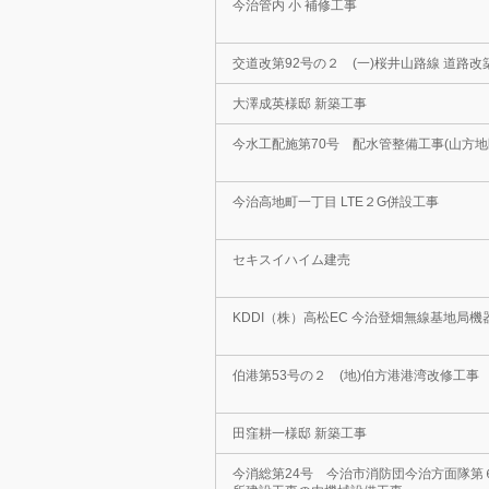
今治管内 小 補修工事
交道改第92号の２ (一)桜井山路線 道路改
大澤成英様邸 新築工事
今水工配施第70号 配水管整備工事(山方地
今治高地町一丁目 LTE２G併設工事
セキスイハイム建売
KDDI（株）高松EC 今治登畑無線基地局
伯港第53号の２ (地)伯方港港湾改修工事
田窪耕一様邸 新築工事
今消総第24号 今治市消防団今治方面隊第