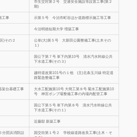
市生交対第２号 交通安全施設等設置工事(第２
期)
築工事
示第５号 今治市町谷ほか道路標示施工等工事
今治明徳短期大学 増築工事
区)その２
公単(大)第５号 大新田公園整備工事(土木その
１)
国公下第７号 単下内第10号 清水汚水幹線公共
下水道工事(その３)
越特道改第101号の１他 (主)北条玉川線 特定道
路緊急整備工事
機器架台基礎工事
大水工配施第10号 大簡工第８号 菊水工配施第10
号 神宮ポンプ場整備工事の内場内配管工事
国公下第５号 単下内第８号 清水汚水幹線公共
下水道工事(その１)
近藤邸 新築工事
６分団浜消防詰
国交街第１号２ 学校線道路改良工事(土木・そ