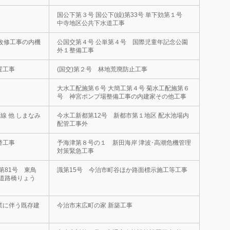
国公下第３号 国公下(繰)第33号 単下効第１号
中寺地区公共下水道工事
改修工事の内機
公国交第４号 公単第４号 国際児童年記念公園
外１整備工事
置工事
(国交)第２号 林地荒廃防止工事
大水工配施第６号 大簡工第４号 菊水工配施第６
号 神宮ポンプ場整備工事の内建家その他工事
線 他 しまなみ
今水工新都第12号 新都市第１地区 配水池場内
配管工事外
替工事
予海津第８号の１ 新田海岸 津波･高潮危機管理
対策緊急工事
第81号 東鳥
識第15号 今治市町谷ほか路面標示施工等工事
線道路橋りょう
業に伴う既存建
今治市末広町の家 新築工事