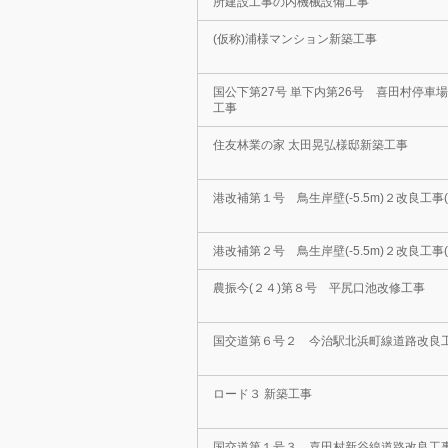
所建設工事の内機械設備工事
(仮称)浦様マンション新築工事
国公下第27号 単下内第26号 喜田村停車
工事
住友林業の家 太田晃弘様邸新築工事
港改補第１号 鳥生岸壁(-5.5m)２改良工事
港改補第２号 鳥生岸壁(-5.5m)２改良工事
農振今(２４)第８号 平尻口池改修工事
国交道第６号２ 今治駅北浜町線道路改良工
ロード３ 新築工事
国交道第１号３ 喜田村新谷線道路改良工事