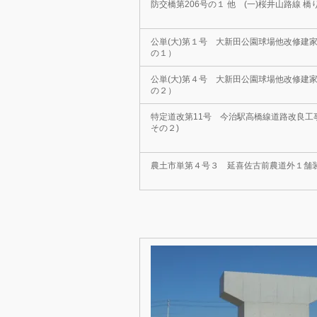
防交橋第206号の１ 他 (一)桜井山路線 
公単(大)第１号 大新田公園球場他改修建家
の１）
公単(大)第４号 大新田公園球場他改修建家
の２）
特定道改第11号 今治駅高橋線道路改良工
その２)
農土市単第４号３ 延喜佐古前農道外１舗