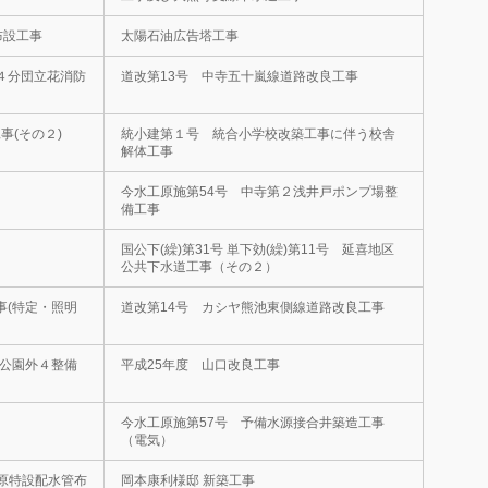
布設工事
太陽石油広告塔工事
４分団立花消防
道改第13号 中寺五十嵐線道路改良工事
事(その２)
統小建第１号 統合小学校改築工事に伴う校舎
解体工事
今水工原施第54号 中寺第２浅井戸ポンプ場整
備工事
国公下(繰)第31号 単下効(繰)第11号 延喜地区
公共下水道工事（その２）
事(特定・照明
道改第14号 カシヤ熊池東側線道路改良工事
浜公園外４整備
平成25年度 山口改良工事
今水工原施第57号 予備水源接合井築造工事
（電気）
原特設配水管布
岡本康利様邸 新築工事