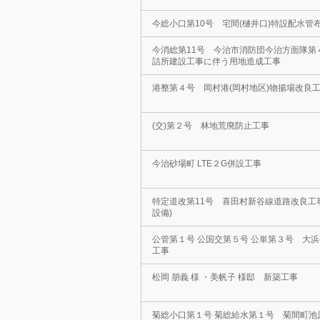
今総小口第10号 宅間(樋井口)特設配水管
今消総第11号 今治市消防団今治方面隊第
詰所建設工事に伴う用地造成工事
港整第４号 岡村港(岡村地区)物揚場改良工
(交)第２号 林地荒廃防止工事
今治砂場町 LTE２G併設工事
特定道改第11号 喜田村新谷線道路改良工
設備)
公管第１号 公国交第５号 公単第３号 大
工事
松岡 朋義 様 ・美帆子 様邸 新築工事
菊総小口第１号 菊総給水第１号 菊間町池