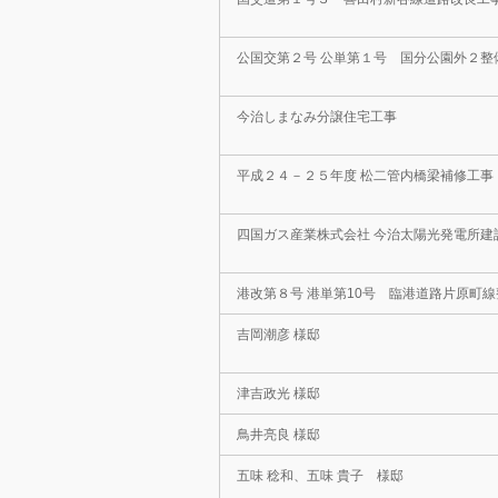
公国交第２号 公単第１号 国分公園外２整
今治しまなみ分譲住宅工事
平成２４－２５年度 松二管内橋梁補修工事
四国ガス産業株式会社 今治太陽光発電所建
港改第８号 港単第10号 臨港道路片原町
吉岡潮彦 様邸
津吉政光 様邸
鳥井亮良 様邸
五味 稔和、五味 貴子 様邸