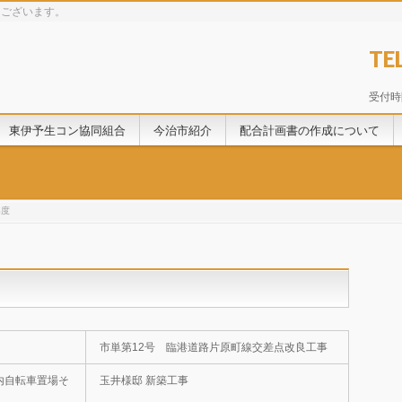
うございます。
TE
受付時間
東伊予生コン協同組合
今治市紹介
配合計画書の作成について
年度
市単第12号 臨港道路片原町線交差点改良工事
内自転車置場そ
玉井様邸 新築工事