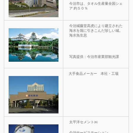
今治市は、タオル生産量全国シェ
ア 約５０％
今治城藤堂高虎により建立された
海水を堀に引きこんだ珍しい城。
海水魚生息
写真提供：今治市産業部観光課
大手食品メーカー 本社・工場
太平洋セメント㈱
今治サービステーション