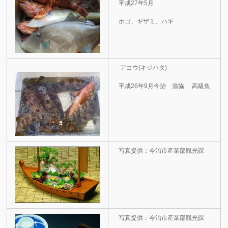
平成27年5月
ホゴ、ギザミ、ハギ
アコウ(キジハタ)
平成26年9月今治 漁協 高級魚
写真提供：今治市産業部観光課
写真提供：今治市産業部観光課