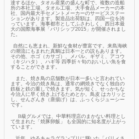
達するほか、タオル産業の盛んな町で、複数の造船
所の本社工場、タオル工場、大手食品メーカーの本
社、国内最大手セメントメーカーのサービスステー
ションがあります。製造品出荷額は、四国一位を誇
っています。海事都市としてふさわしく、
西日本最
大の国際海事展「バリシップ2015」が開催されまし
た。
自然にも恵まれ、新鮮な食材が豊富です。来島海峡
の潮流にもまれた真鯛は日本一との説もあります。
その他、
ホゴ（カサゴ）、
メバル、ギザミ、アコウ
（キジハタ）、ハギ等 四季折々旬のおいしい魚を食
することができます。
また、焼き鳥の店舗数が日本一多いと言われてい
ます。
今治の焼き鳥は、通常の網焼きでなく独自の
鉄板と鉄の重しで焼きます。気が短く、せっかちな
今治人に早く焼き上げるためとか。鳥皮 はカリッと
し、せんざんき（唐揚げ）は、ふっくらジューシー
です。
B級グルメでは、中華料理店のまかない料理とし
て生まれた「焼豚卵飯
」
も全国的に知名度が上がっ
ています。
近年、ゆるキャラグランプリに輝いた「バリィさ