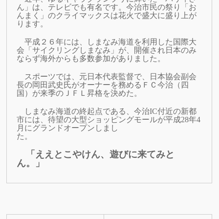
ん」は、テレビでも有名です。今治市民の祭り「お
んまく」のクライマックスは花火で盛大に盛り上が
ります。
平成２６年には、しまなみ海道を利用した国際大
会「サイクリングしまなみ」が、開催され日本のみ
ならず海外からも多数参加がありました。
スポーツでは、元日本代表監督で、日本協会副会
長の岡田武史氏がオーナーを務めるＦＣ今治（四
国）が来季のＪＦＬ昇格を決めた。
しまなみ海道の終起点である、
今治IC付近の新都
市には、待望の大型ショッピングモールが平成28年4
月にグランドオープンしまし
た。
「ええとこやけん、遊びに来てみと
ん。」