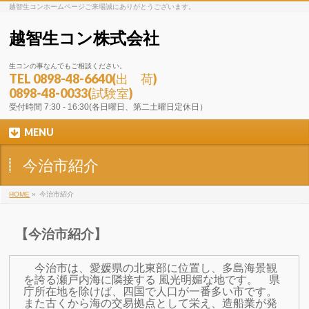
越智生コンホームページご来場誠にありがとうございます。
越智生コン株式会社
生コンの事なんでもご相談ください。
TEL
0898-48-6640(出 荷)
0898-48-0033(試験室)
受付時間 7:30 - 16:30(各日曜日、第二土曜日定休日）
MENU
今治市紹介
HOME
»
今治市紹介
【今治市紹介】
今治市は、愛媛県の北東部に位置し、多島海景観
を誇る瀬戸内海に隣接する 風光明媚な地です。
県
庁所在地を除けば、
四国で人口が
一番
多い市です。
また古くから海の交易拠点として栄え、造船業が発