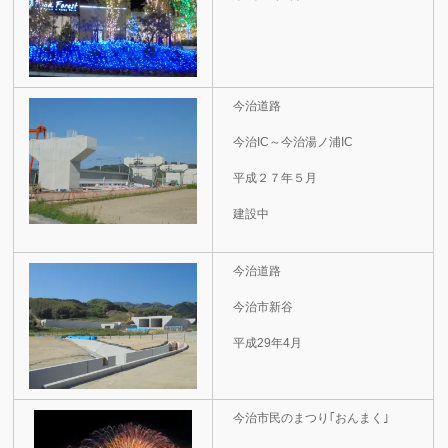
今治道路
今治IC～今治湯ノ浦IC
平成２７年５月
建設中
今治道路
今治市新谷
平成29年4月
今治市民のまつり｢おんまく｣