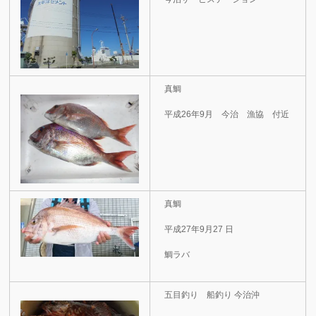
真鯛
平成26年9月 今治 漁協 付近
真鯛
平成27年9月27 日
鯛ラバ
五目釣り 船釣り 今治沖